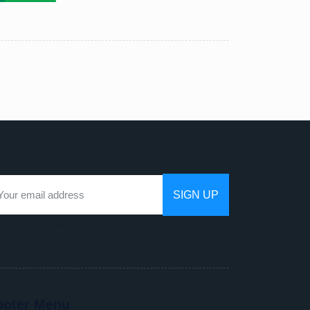
 hate spam as much as you do
ooter Menu