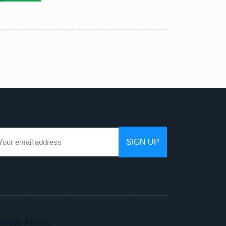
 hate spam as much as you do
ooter Menu