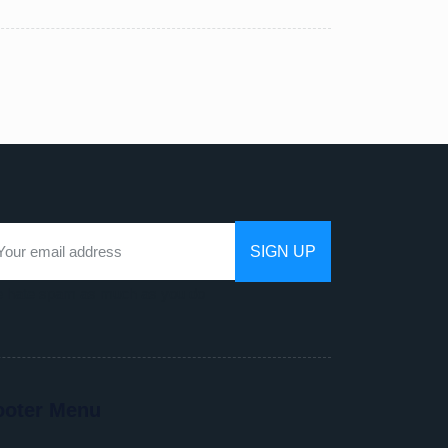
 hate spam as much as you do
ooter Menu