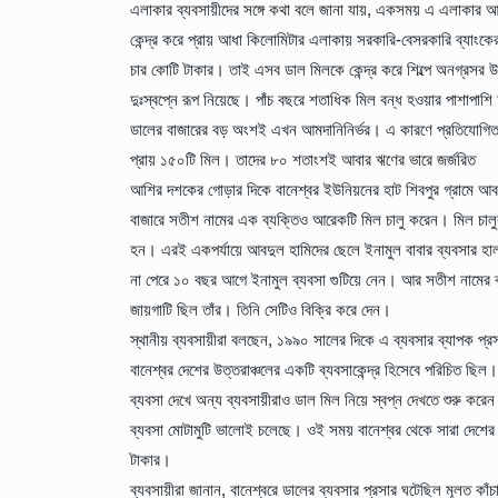
এলাকার ব্যবসায়ীদের সঙ্গে কথা বলে জানা যায়, একসময় এ এলাকার আড়
কেন্দ্র করে প্রায় আধা কিলোমিটার এলাকায় সরকারি-বেসরকারি ব্যাংক
চার কোটি টাকার। তাই এসব ডাল মিলকে কেন্দ্র করে শিল্পে অনগ্রসর উত্
দুঃস্বপ্নে রূপ নিয়েছে। পাঁচ বছরে শতাধিক মিল বন্ধ হওয়ার পাশাপাশ
ডালের বাজারের বড় অংশই এখন আমদানিনির্ভর। এ কারণে প্রতিযোগিত
প্রায় ১৫০টি মিল। তাদের ৮০ শতাংশই আবার ঋণের ভারে জর্জরিত
আশির দশকের গোড়ার দিকে বানেশ্বর ইউনিয়নের হাট শিবপুর গ্রামে আবদ
বাজারে সতীশ নামের এক ব্যক্তিও আরেকটি মিল চালু করেন। মিল চাল
হন। এরই একপর্যায়ে আবদুল হামিদের ছেলে ইনামুল বাবার ব্যবসার হা
না পেরে ১০ বছর আগে ইনামুল ব্যবসা গুটিয়ে নেন। আর সতীশ নামের ব্য
জায়গাটি ছিল তাঁর। তিনি সেটিও বিক্রি করে দেন।
স্থানীয় ব্যবসায়ীরা বলছেন, ১৯৯০ সালের দিকে এ ব্যবসার ব্যাপক প্
বানেশ্বর দেশের উত্তরাঞ্চলের একটি ব্যবসাকেন্দ্র হিসেবে পরিচিত 
ব্যবসা দেখে অন্য ব্যবসায়ীরাও ডাল মিল নিয়ে স্বপ্ন দেখতে শুরু 
ব্যবসা মোটামুটি ভালোই চলেছে। ওই সময় বানেশ্বর থেকে সারা দেশের
টাকার।
ব্যবসায়ীরা জানান, বানেশ্বরে ডালের ব্যবসার প্রসার ঘটেছিল মূলত 